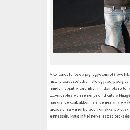
A történet főhőse a jogi egyetemről 8 éve kibu
hiszik, köztiszteletben álló ügyvéd, pedig va
mindennapjait. A teremben mindenféle rejtői a
Expendables. Az események indikátora Maugli 
hagyná, de csak akkor, ha érdemes arra. A vá
lakodalomig – ahol borsodi romákkal pótoljá
elhitessék, Mauglinál jó helye lesz az örökség