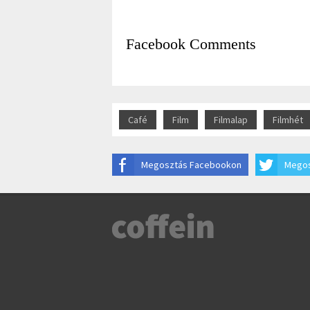
Facebook Comments
Café
Film
Filmalap
Filmhét
Megosztás Facebookon
Megos