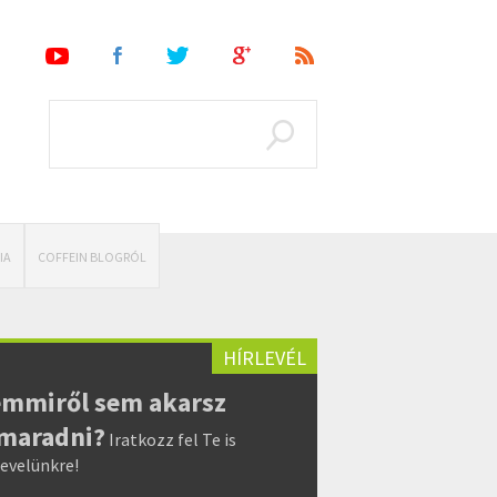
IA
COFFEIN BLOGRÓL
HÍRLEVÉL
mmiről sem akarsz
maradni?
Iratkozz fel Te is
levelünkre!