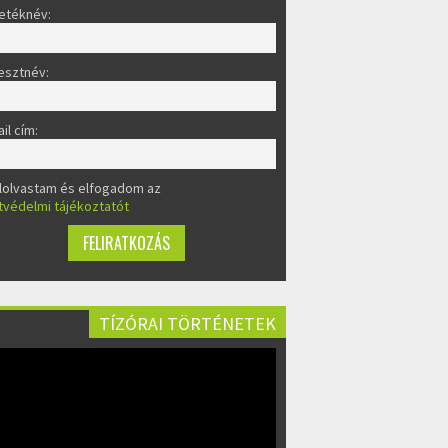
etéknév:
esztnév:
il cím:
lolvastam és elfogadom az
tvédelmi tájékoztatót
TÍZÓRAI TÖRTÉNETEK