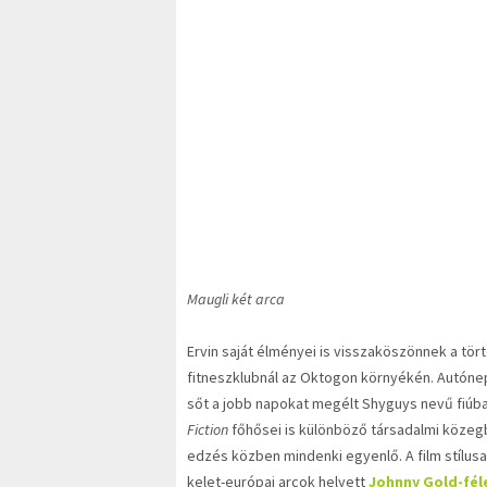
Maugli két arca
Ervin saját élményei is visszaköszönnek a tör
fitneszklubnál az Oktogon környékén. Autónepp
sőt a jobb napokat megélt Shyguys nevű fiúba
Fiction
főhősei is különböző társadalmi közeg
edzés közben mindenki egyenlő. A film stílus
kelet-európai arcok helyett
Johnny Gold-fél