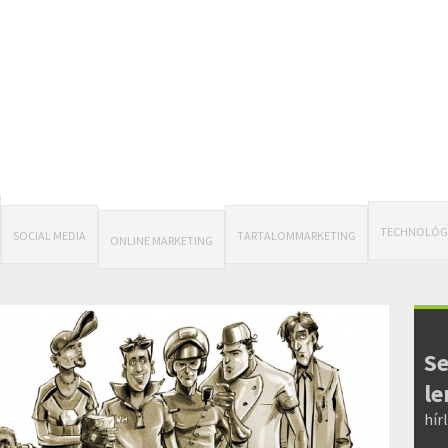
TECHNOLÓG
SOCIAL MEDIA
TARTALOMMARKETING
ONLINE MARKETING
Se
le
hír