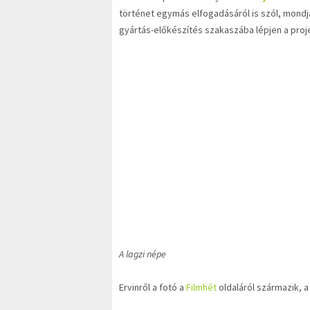
történet egymás elfogadásáról is szól, mondja
gyártás-előkészítés szakaszába lépjen a proj
A lagzi népe
Ervinről a fotó a
Filmhét
oldaláról származik, a