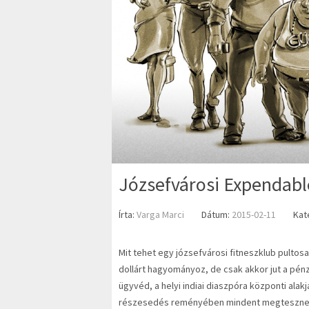
Józsefvárosi Expendable
Írta:
Varga Marci
Dátum:
2015-02-11
Kat
Mit tehet egy józsefvárosi fitneszklub pultosa
dollárt hagyományoz, de csak akkor jut a pénz
ügyvéd, a helyi indiai diaszpóra központi ala
részesedés reményében mindent megtesznek, 