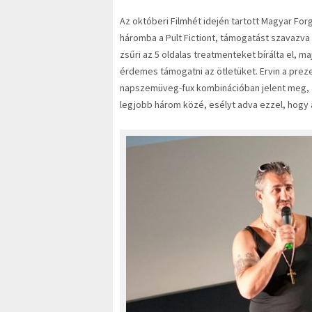
Az októberi Filmhét idején tartott Magyar Fo
háromba a Pult Fictiont, támogatást szavazva
zsűri az 5 oldalas treatmenteket bírálta el, m
érdemes támogatni az ötletüket. Ervin a preze
napszemüveg-fux kombinációban jelent meg, ami
legjobb három közé, esélyt adva ezzel, hogy