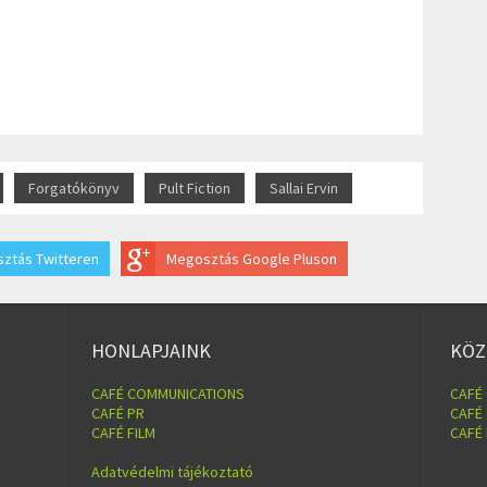
Forgatókönyv
Pult Fiction
Sallai Ervin
ztás Twitteren
Megosztás Google Pluson
HONLAPJAINK
KÖZ
CAFÉ COMMUNICATIONS
CAFÉ
CAFÉ PR
CAFÉ
CAFÉ FILM
CAFÉ
Adatvédelmi tájékoztató