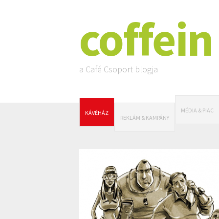
coffein
a Café Csoport blogja
MÉDIA & PIAC
KÁVÉHÁZ
REKLÁM & KAMPÁNY