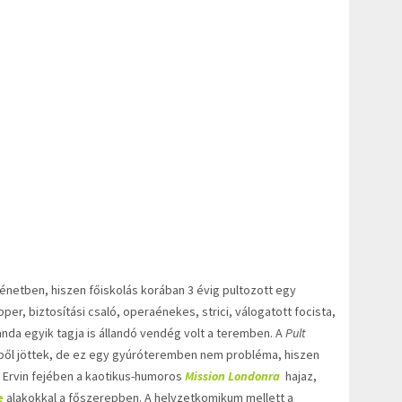
ténetben, hiszen főiskolás korában 3 évig pultozott egy
er, biztosítási csaló, operaénekes, strici, válogatott focista,
nda egyik tagja is állandó vendég volt a teremben. A
Pult
ből jöttek, de ez egy gyúróteremben nem probléma, hiszen
a Ervin fejében a kaotikus-humoros
Mission Londonra
hajaz,
e
alakokkal a főszerepben. A helyzetkomikum mellett a