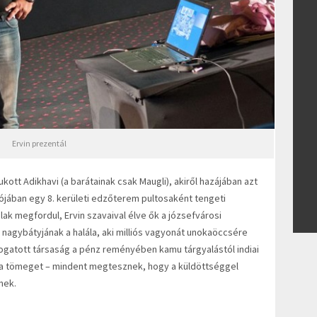
Ervin prezentál
kott Adikhavi (a barátainak csak Maugli), akiről hazájában azt
lójában egy 8. kerületi edzőterem pultosaként tengeti
lak megfordul, Ervin szavaival élve ők a józsefvárosi
nagybátyjának a halála, aki milliós vagyonát unokaöccsére
logatott társaság a pénz reményében kamu tárgyalástól indiai
k a tömeget – mindent megtesznek, hogy a küldöttséggel
nek.