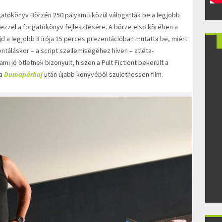
rgatókönyv Börzén 250 pályamű közül válogatták be a legjobb
 ezzel a forgatókönyv fejlesztésére. A börze első körében a
ajd a legjobb 8 írója 15 perces prezentációban mutatta be, miért
ntáláskor – a script szellemiségéhez híven – atléta-
 jó ötletnek bizonyult, hiszen a Pult Fictiont bekerült a
 a
Dumapárbaj
után újabb könyvéből születhessen film.