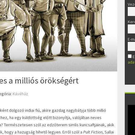
Vez
Ker
E-ma
E
ada
s a milliós örökségért
egória:
Kávéház
ként dolgozó indiai fiú, akire gazdag nagybátyja több millió
hez, ha egy küldöttség előtt bizonyítja, valójában neves
kja? Természetesen szól az edzőterem simlis kuncsaftjainak, akik
hogy a hazugság hihető legyen. Erről szól a
Pult Fiction
, Sallai