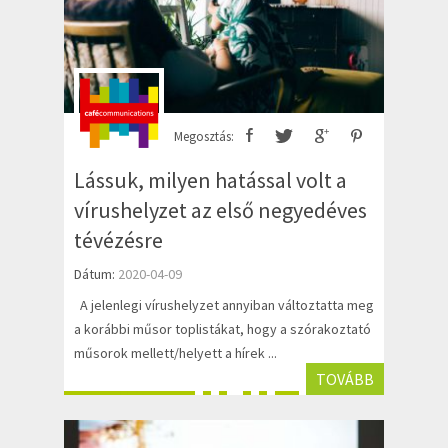
Megosztás:
Lássuk, milyen hatással volt a
vírushelyzet az első negyedéves
tévézésre
Dátum:
2020-04-09
A jelenlegi vírushelyzet annyiban változtatta meg
a korábbi műsor toplistákat, hogy a szórakoztató
műsorok mellett/helyett a hírek ...
TOVÁBB