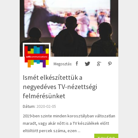
Megosztás:
Ismét elkészítettük a
negyedéves TV-nézettségi
felmérésünket
Dátum:
2020-02-05
2019-ben szinte minden korosztályban változatlan
maradt, vagy akár nőtt is a TV készülékek előtt
eltöltött percek száma, ezen ...