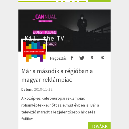
Megosztás:
Már a második a régióban a
magyar reklámpiac
Dátum:
2018-11-12
A közép-és kelet-európai reklámpiac
rohamléptekkel nőtt az elmúlt évben is. Bár a
televízió maradt a legjelentősebb hirdetési
felület ...
TOVÁBB