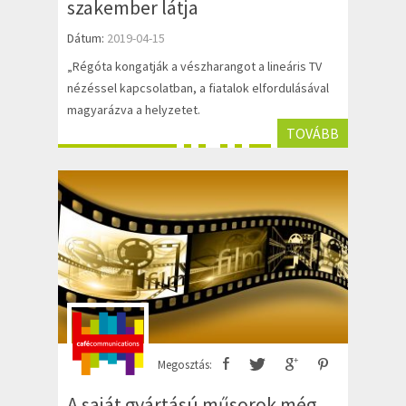
szakember látja
Dátum:
2019-04-15
„Régóta kongatják a vészharangot a lineáris TV
nézéssel kapcsolatban, a fiatalok elfordulásával
magyarázva a helyzetet.
TOVÁBB
Megosztás:
A saját gyártású műsorok még