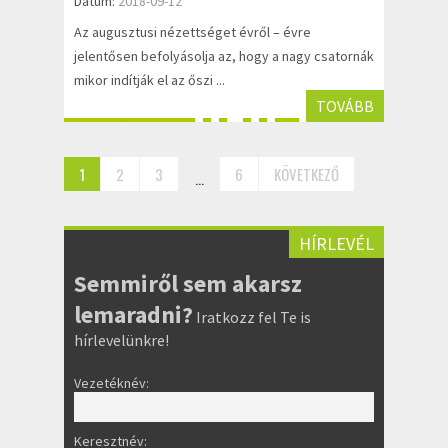
Dátum:
2018-09-12
Az augusztusi nézettséget évről – évre
jelentősen befolyásolja az, hogy a nagy csatornák
mikor indítják el az őszi ...
TOVÁBB
1
2
3
6
KÖVETKEZŐ
…
HÍRLEVÉL
Semmiről sem akarsz
lemaradni?
Iratkozz fel Te is
hírlevelünkre!
Vezetéknév:
Keresztnév: