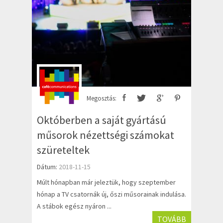
Megosztás:
Októberben a saját gyártású
műsorok nézettségi számokat
szüreteltek
Dátum:
2018-11-15
Múlt hónapban már jeleztük, hogy szeptember
hónap a TV csatornák új, őszi műsorainak indulása.
A stábok egész nyáron ...
TOVÁBB