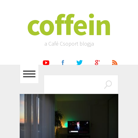
coffein
a Café Csoport blogja