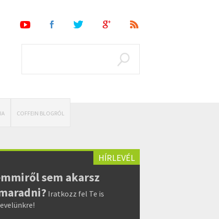
IA
COFFEIN BLOGRÓL
HÍRLEVÉL
mmiről sem akarsz
maradni?
Iratkozz fel Te is
levelünkre!