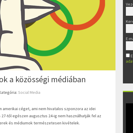
Vez
Ker
E-ma
E
ada
ások a közösségi médiában
Kategória:
Social Media
 amerikai céget, ami nem hivatalos szponzora az idei
s 27-től egészen augusztus 24-ig nem használhatják fel az
mberek és médiumok természetesen kivételek.