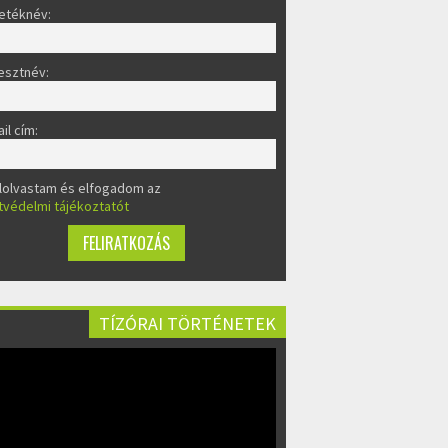
etéknév:
esztnév:
il cím:
lolvastam és elfogadom az
tvédelmi tájékoztatót
TÍZÓRAI TÖRTÉNETEK