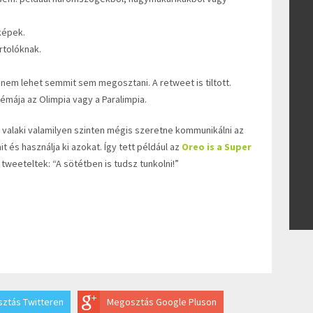
képek.
rtolóknak.
l nem lehet semmit sem megosztani. A retweet is tiltott.
témája az Olimpia vagy a Paralimpia.
 valaki valamilyen szinten mégis szeretne kommunikálni az
it és használja ki azokat. Így tett például az
Oreo is a Super
 tweeteltek: “A sötétben is tudsz tunkolni!”
ztás Twitteren
Megosztás Google Pluson