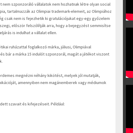
 nem szponzoráló vállalatok nem hozhatnak létre olyan social
a, tartalmazzák az Olimpiai trademark-elemeit, az Olimpiához
 csak nem is fejezhetik ki gratulációjukat egy-egy győzelem
zegi, először felszólítják arra, hogy a bejegyzést semmisítse
árás is indulhat a vállalat ellen.
étikai ruházattal foglalkozó márka, júliusi, Olimpiával
 és bár a márka 15 indulót szponzorál, magát a játékot viszont
k.
érdemes megnézni néhány kikötést, melyek jól mutatják,
unikációját, amennyiben nem magánemberek vagy médiumok
ett szavait és kifejezéseit. Például: