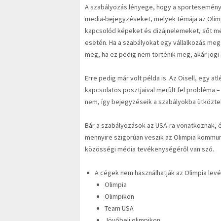
A szabályozás lényege, hogy a sporteseményt
media-bejegyzéseket, melyek témája az Olimpi
kapcsolód képeket és dizájnelemeket, sőt még
esetén. Ha a szabályokat egy vállalkozás megs
meg, ha ez pedig nem történik meg, akár jogi elj
Erre pedig már volt példa is. Az Oisell, egy atl
kapcsolatos posztjaival merült fel probléma –
nem, így bejegyzéseik a szabályokba ütközte
Bár a szabályozások az USA-ra vonatkoznak, 
mennyire szigorúan veszik az Olimpia komm
közösségi média tevékenységéről van szó.
A cégek nem használhatják az Olimpia levéd
Olimpia
Olimpikon
Team USA
Jövőbeli olimpikon