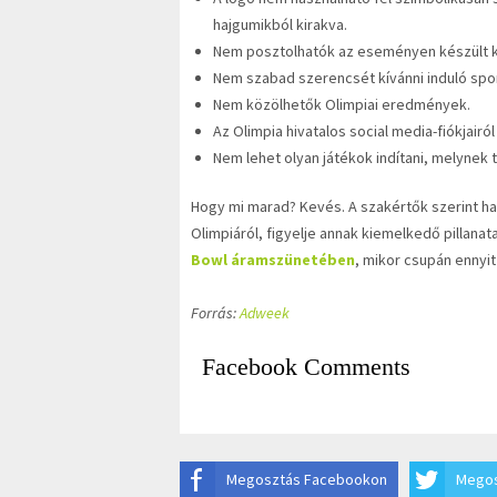
hajgumikból kirakva.
Nem posztolhatók az eseményen készült 
Nem szabad szerencsét kívánni induló spo
Nem közölhetők Olimpiai eredmények.
Az Olimpia hivatalos social media-fiókjairó
Nem lehet olyan játékok indítani, melynek 
Hogy mi marad? Kevés. A szakértők szerint ha
Olimpiáról, figyelje annak kiemelkedő pillanata
Bowl áramszünetében
, mikor csupán ennyit
Forrás:
Adweek
Facebook Comments
Megosztás Facebookon
Megos