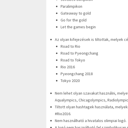
Paralimpikon
Gateaway to gold
Go for the gold
Let the games begin
Az olyan kifejezések is tiltottak, melyek cé
Road to Rio
Road to Pyeongchang
Road to Tokyo
Rio 2016
Pyeongchang 2018
Tokyo 2020
Nem lehet olyan szavakat használni, melyek
Aqualympics, Chicagolympics, Radiolympic
Tiltott olyan hashtagek használata, melyek
#Rio2016.
Nem használható a hivatalos olimpiai logó.
A logó nem használható fel szimbolikusan