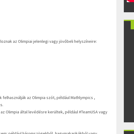
loznak az Olimpiai jelenlegi vagy jövőbeli helyszíneire:
 felhasználják az Olimpia szót, például Mathlympics ,
s.
 az Olimpia által levédésre kerültek, például #TeamUSA vagy
 sem: például háromszögekből, hagymakarikákból vagy