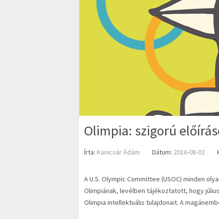
Olimpia: szigorú előír
Írta:
Kanicsár Ádám
Dátum:
2016-08-02
A U.S. Olympic Committee (USOC) minden olyan
Olimpiának, levélben tájékoztatott, hogy júliu
Olimpia intellektuális tulajdonait. A magáne