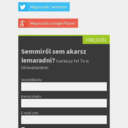
Megosztás Twitteren
Megosztás Google Pluson
HÍRLEVÉL
Semmiről sem akarsz
lemaradni?
Iratkozz fel Te is
hírlevelünkre!
Vezetéknév:
Keresztnév:
E-mail cím: