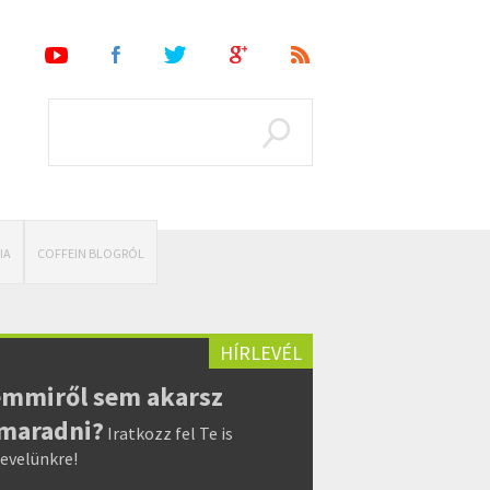
IA
COFFEIN BLOGRÓL
HÍRLEVÉL
mmiről sem akarsz
maradni?
Iratkozz fel Te is
levelünkre!