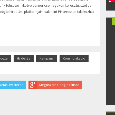
fix felületein, illetve banner csomagokon keresztül szólítja
ogle hirdetési platformjain, valamint Pinteresten találkozhat
oogle
Hirdetés
Kampány
Kommunikáció
ztás Twitteren
Megosztás Google Pluson