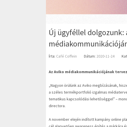
Új ügyféllel dolgozunk: 
médiakommunikációjána
Írta:
Café Coffein
Dátum:
2020-11-24
Ka
Az Aviko médiakommunikációjának tervezé
„Nagyon örülünk az Aviko megbízásának, hisze
a széles termékportfolió izgalmas médiatervez
tematikus kapcsolódási lehetőséggel” – mond
directora.
A november elején indított kampány online pla
cél alapvetően awareness építés a márkára 