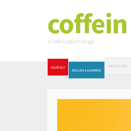
coffein
a Café Csoport blogja
MÉDIA & PIAC
KÁVÉHÁZ
REKLÁM & KAMPÁNY