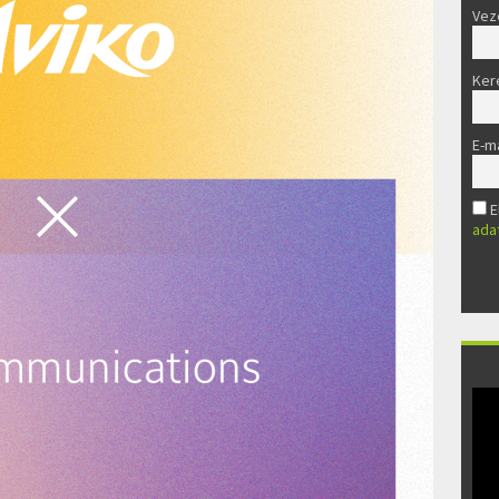
Vez
Ker
E-ma
E
ada