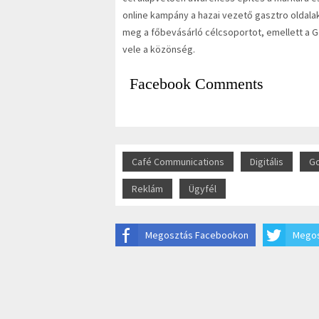
online kampány a hazai vezető gasztro oldalak 
meg a főbevásárló célcsoportot, emellett a Go
vele a közönség.
Facebook Comments
Café Communications
Digitális
G
Reklám
Ügyfél
Megosztás Facebookon
Megos