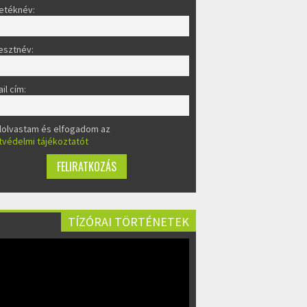
etéknév:
esztnév:
il cím:
lolvastam és elfogadom az
tvédelmi tájékoztatót
TÍZÓRAI TÖRTÉNETEK