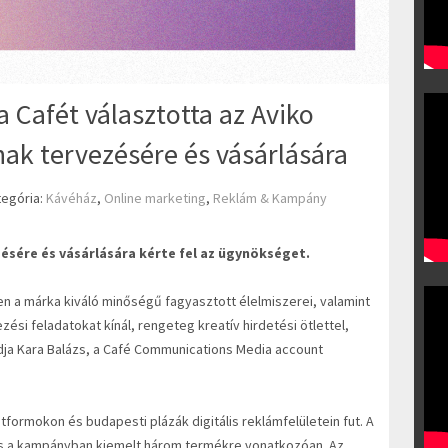
a Cafét választotta az Aviko
k tervezésére és vásárlására
tegória:
Kávéház
,
Online marketing
,
Reklám & Kampány
sére és vásárlására kérte fel az ügynökséget.
n a márka kiváló minőségű fagyasztott élelmiszerei, valamint
ési feladatokat kínál, rengeteg kreatív hirdetési ötlettel,
ja Kara Balázs, a Café Communications Media account
tformokon és budapesti plázák digitális reklámfelületein fut. A
és a kampányban kiemelt három termékre vonatkozóan. Az