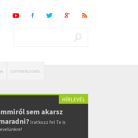
IA
COFFEIN BLOGRÓL
HÍRLEVÉL
mmiről sem akarsz
maradni?
Iratkozz fel Te is
levelünkre!