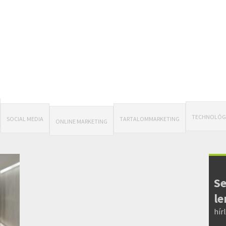
TECHNOLÓG
SOCIAL MEDIA
TARTALOMMARKETING
ONLINE MARKETING
Se
le
hír