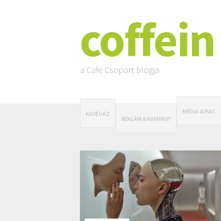
coffein
a Café Csoport blogja
MÉDIA & PIAC
KÁVÉHÁZ
REKLÁM & KAMPÁNY