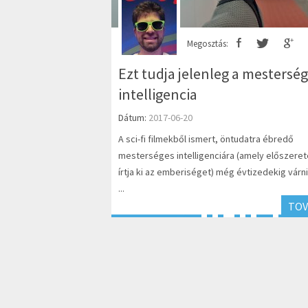
Megosztás:
Ezt tudja jelenleg a mestersé
intelligencia
Dátum:
2017-06-20
A sci-fi filmekből ismert, öntudatra ébredő
mesterséges intelligenciára (amely előszeret
írtja ki az emberiséget) még évtizedekig várni 
...
TOV