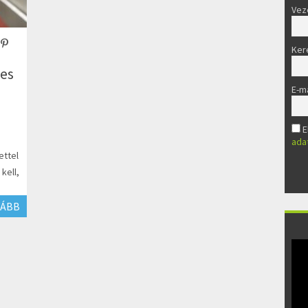
Vez
Ker
ges
E-ma
E
ada
ettel
kell,
ÁBB