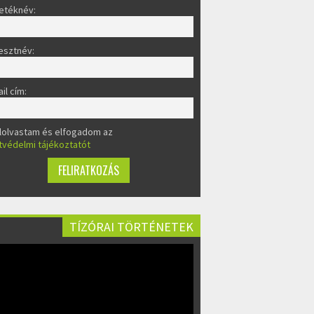
etéknév:
esztnév:
il cím:
lolvastam és elfogadom az
tvédelmi tájékoztatót
TÍZÓRAI TÖRTÉNETEK