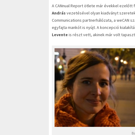
A CANnual Report ötlete már évekkel ezelőtt
András
vezetésével olyan kiadványt szeretek
Communications partnerhálózata, a weCAN sza
egyfajta mankót is nyújt. A koncepció kialakít
Levente
is részt vett, akinek már volt tapa
Ba