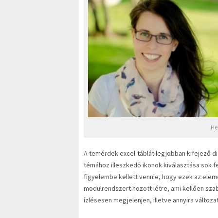
Hef
A temérdek excel-táblát legjobban kifejező d
témához illeszkedő ikonok kiválasztása sok fe
figyelembe kellett vennie, hogy ezek az elem
modulrendszert hozott létre, ami kellően sz
ízlésesen megjelenjen, illetve annyira változ