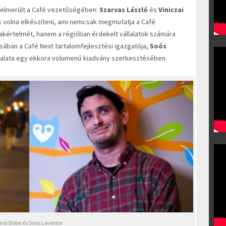
 felmerült a Café vezetőségében:
Szarvas László
és
Viniczai
 volna elkészíteni, ami nemcsak megmutatja a Café
kértelmét, hanem a régióban érdekelt vállalatok számára
ásában a Café Next tartalomfejlesztési igazgatója,
Soós
sztalata egy ekkora volumenű kiadvány szerkesztésében.
rsi Böbe és Soós Levente