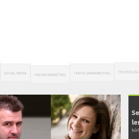
TECHNOLÓG
SOCIAL MEDIA
TARTALOMMARKETING
ONLINE MARKETING
Se
le
hír