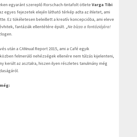
eken egyaránt szereplő Rorschach-tintafolt ötlete
Varga Tibi
 az egyes fejezetek elején látható térkép adta az ihletet, ami
e. Ez tökéletesen beleillett a kreatív koncepcióba, ami eleve
hitek, fantáziák ellentétére épült. „
Ne bízza a fantáziájára!
zlogen.
övés után a CANnual Report 2015, ami a Café egyik
 közben felmerülő nehézségek ellenére nem túlzás kijelenteni,
y került az asztalra, hiszen ilyen részletes tanulmány még
daságáról.
 még: