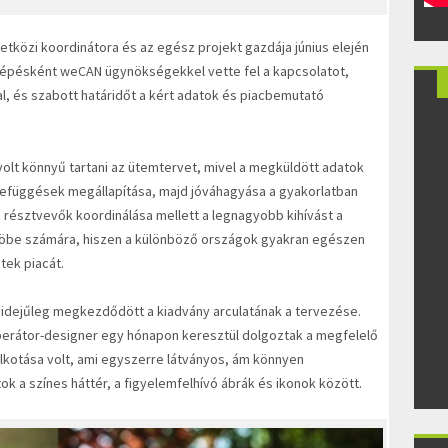
etközi koordinátora és az egész projekt gazdája június elején
ő lépésként weCAN ügynökségekkel vette fel a kapcsolatot,
, és szabott határidőt a kért adatok és piacbemutató
olt könnyű tartani az ütemtervet, mivel a megküldött adatok
zefüggések megállapítása, majd jóváhagyása a gyakorlatban
résztvevők koordinálása mellett a legnagyobb kihívást a
 Böbe számára, hiszen a különböző országok gyakran egészen
tek piacát.
yidejűleg megkezdődött a kiadvány arculatának a tervezése.
erátor-designer egy hónapon keresztül dolgoztak a megfelelő
galkotása volt, ami egyszerre látványos, ám könnyen
k a színes háttér, a figyelemfelhívó ábrák és ikonok között.