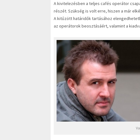
A kivitelezésben a teljes cafés operátor csap
részét. Szükség is volt erre, hiszen a már el
A kitűzött határidők tartásához elengedhetet
az operátorok beosztásáért, valamint a kiadv
Va