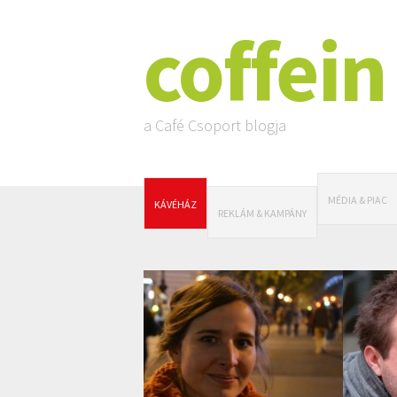
coffein
a Café Csoport blogja
MÉDIA & PIAC
KÁVÉHÁZ
REKLÁM & KAMPÁNY