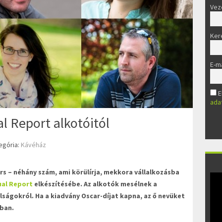
Vez
Ker
E-ma
E
ada
l Report alkotóitól
egória:
Kávéház
rs – néhány szám, ami körülírja, mekkora vállalkozásba
al Report
elkészítésébe. Az alkotók mesélnek a
lságokról. Ha a kiadvány Oscar-díjat kapna, az ő nevüket
sban.