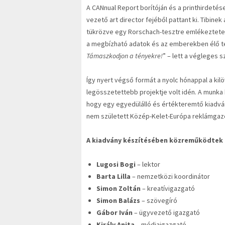
A CANnual Report borítóján és a printhirdetés
vezető art director fejéből pattant ki. Tibinek
tükrözve egy Rorschach-tesztre emlékeztetett
a megbízható adatok és az emberekben élő tév
Támaszkodjon a tényekre!
” – lett a végleges s
Így nyert végső formát a nyolc hónappal a kil
legösszetettebb projektje volt idén. A munka
hogy egy egyedülálló és értékteremtő kiadván
nem született Közép-Kelet-Európa reklámgaz
A kiadvány készítésében közreműködtek
Lugosi Bogi
– lektor
Barta Lilla
– nemzetközi koordinátor
Simon Zoltán
– kreatívigazgató
Simon Balázs
– szövegíró
Gábor Iván
– ügyvezető igazgató
Király Anita
– médiaigazgató