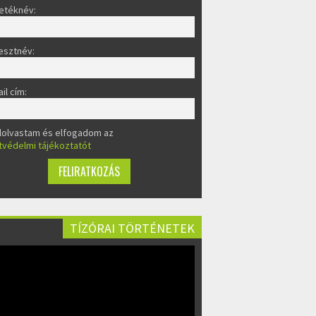
etéknév:
esztnév:
il cím:
lolvastam és elfogadom az
tvédelmi tájékoztatót
TÍZÓRAI TÖRTÉNETEK