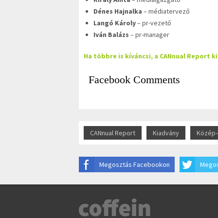
Dénes Hajnalka
– médiatervező
Langó Károly
– pr-vezető
Iván Balázs
– pr-manager
Ha többre is kíváncsi, a CANnual Report k
Facebook Comments
CANnual Report
Kiadvány
Közép-
Megosztás Facebookon
Megos