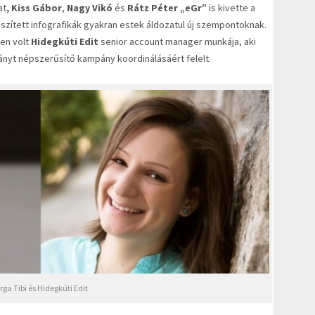
at
, Kiss Gábor
,
Nagy Vikó
és
Rátz Péter „eGr”
is kivette a
készített infografikák gyakran estek áldozatul új szempontoknak.
len volt
Hidegkúti Edit
senior account manager munkája, aki
ányt népszerűsítő kampány koordinálásáért felelt.
rga Tibi és Hidegkúti Edit