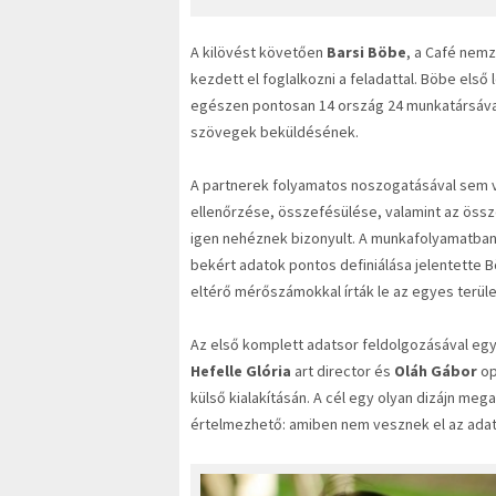
A kilövést követően
Barsi Böbe
, a Café nemz
kezdett el foglalkozni a feladattal. Böbe els
egészen pontosan 14 ország 24 munkatársával
szövegek beküldésének.
A partnerek folyamatos noszogatásával sem v
ellenőrzése, összefésülése, valamint az öss
igen nehéznek bizonyult. A munkafolyamatban 
bekért adatok pontos definiálása jelentette
eltérő mérőszámokkal írták le az egyes terüle
Az első komplett adatsor feldolgozásával eg
Hefelle Glória
art director és
Oláh Gábor
op
külső kialakításán. A cél egy olyan dizájn me
értelmezhető: amiben nem vesznek el az adato