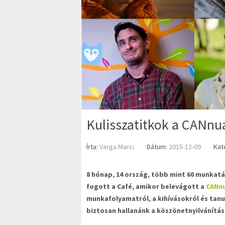
Kulisszatitkok a CANnua
Írta:
Varga Marci
Dátum:
2015-12-09
Kat
8 hónap, 14 ország, több mint 60 munkatá
fogott a Café, amikor belevágott a
CANnu
munkafolyamatról, a kihívásokról és tanu
biztosan hallanánk a köszönetnyilvánítá