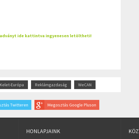
iadványt ide kattintva ingyenesen letöltheti!
Kelet-Európa
Reklámgazdaság
WeCAN
ztás Twitteren
Megosztás Google Pluson
HONLAPJAINK
KÖZ