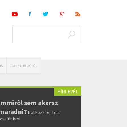
IA
COFFEIN BLOGRÓL
HÍRLEVÉL
mmiről sem akarsz
maradni?
Iratkozz fel Te is
levelünkre!