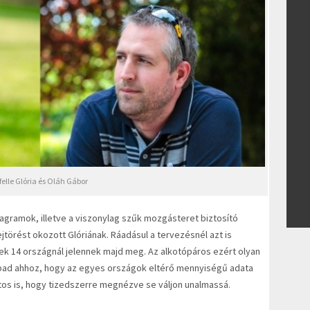
elle Glória és Oláh Gábor
iagramok, illetve a viszonylag szűk mozgásteret biztosító
jtörést okozott Glóriának. Ráadásul a tervezésnél azt is
ek 14 országnál jelennek majd meg. Az alkotópáros ezért olyan
abad ahhoz, hogy az egyes országok eltérő mennyiségű adata
atos is, hogy tizedszerre megnézve se váljon unalmassá.