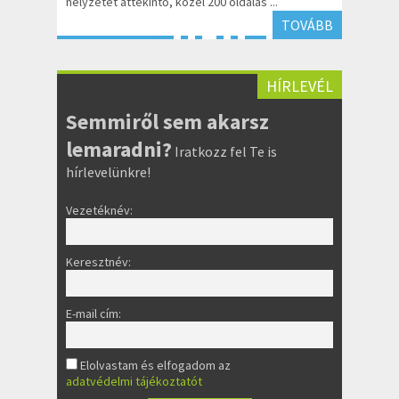
helyzetét áttekintő, közel 200 oldalas ...
TOVÁBB
HÍRLEVÉL
Semmiről sem akarsz
lemaradni?
Iratkozz fel Te is
hírlevelünkre!
Vezetéknév:
Keresztnév:
E-mail cím:
Elolvastam és elfogadom az
adatvédelmi tájékoztatót