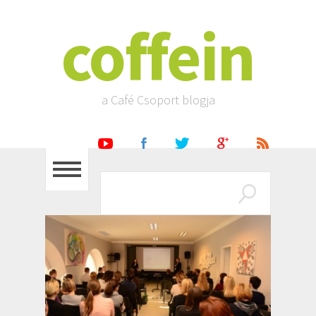
coffein
a Café Csoport blogja