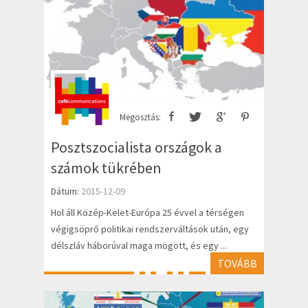
Megosztás:
Posztszocialista országok a
számok tükrében
Dátum:
2015-12-09
Hol áll Közép-Kelet-Európa 25 évvel a térségen
végigsöprő politikai rendszerváltások után, egy
délszláv háborúval maga mögött, és egy ...
TOVÁBB