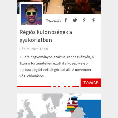
Megosztás:
Régiós különbségek a
gyakorlatban
Dátum:
2015-12-09
A Café hagyományos szakmai rendezvényén, a
Tízórai történeteken ezúttal a közép-kelet-
európai régiót vettük górcső alá. A november
végi előadáson ...
TOVÁBB