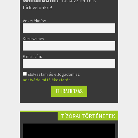
Iratkozz fel Te is
hírlevelünkre!
Vezetéknév:
Keresztnév:
E-mail cím:
Elolvastam és elfogadom az
adatvédelmi tájékoztatót
TÍZÓRAI TÖRTÉNETEK