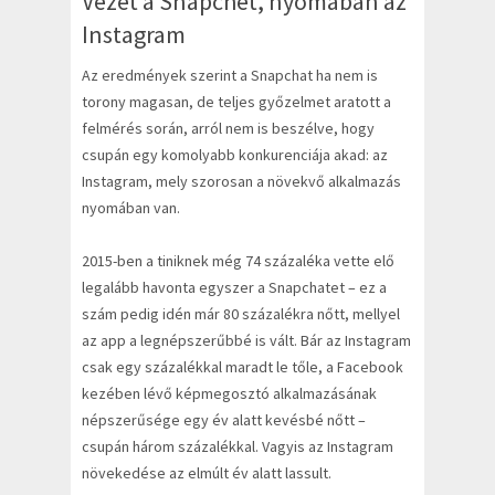
Vezet a Snapchet, nyomában az
Instagram
Az eredmények szerint a Snapchat ha nem is
torony magasan, de teljes győzelmet aratott a
felmérés során, arról nem is beszélve, hogy
csupán egy komolyabb konkurenciája akad: az
Instagram, mely szorosan a növekvő alkalmazás
nyomában van.
2015-ben a tiniknek még 74 százaléka vette elő
legalább havonta egyszer a Snapchatet – ez a
szám pedig idén már 80 százalékra nőtt, mellyel
az app a legnépszerűbbé is vált. Bár az Instagram
csak egy százalékkal maradt le tőle, a Facebook
kezében lévő képmegosztó alkalmazásának
népszerűsége egy év alatt kevésbé nőtt –
csupán három százalékkal. Vagyis az Instagram
növekedése az elmúlt év alatt lassult.