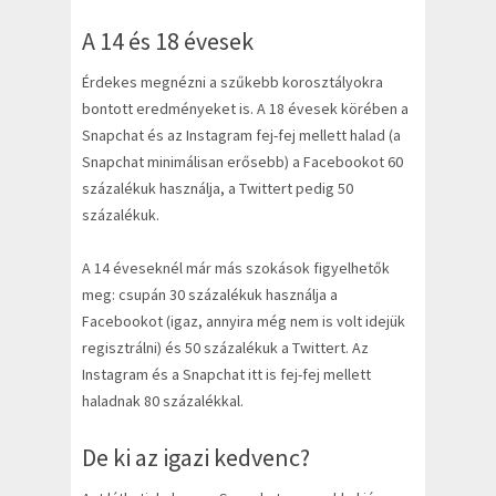
A 14 és 18 évesek
Érdekes megnézni a szűkebb korosztályokra
bontott eredményeket is. A 18 évesek körében a
Snapchat és az Instagram fej-fej mellett halad (a
Snapchat minimálisan erősebb) a Facebookot 60
százalékuk használja, a Twittert pedig 50
százalékuk.
A 14 éveseknél már más szokások figyelhetők
meg: csupán 30 százalékuk használja a
Facebookot (igaz, annyira még nem is volt idejük
regisztrálni) és 50 százalékuk a Twittert. Az
Instagram és a Snapchat itt is fej-fej mellett
haladnak 80 százalékkal.
De ki az igazi kedvenc?