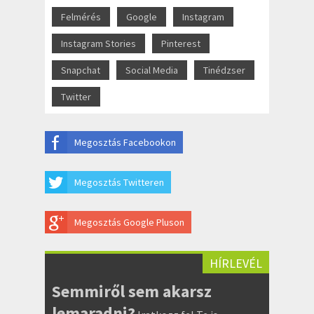
Felmérés
Google
Instagram
Instagram Stories
Pinterest
Snapchat
Social Media
Tinédzser
Twitter
Megosztás Facebookon
Megosztás Twitteren
Megosztás Google Pluson
HÍRLEVÉL
Semmiről sem akarsz
lemaradni?