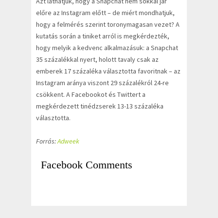
Azt láthatjuk, hogy a Snapchat nem sokkal jár
előre az Instagram előtt – de miért mondhatjuk,
hogy a felmérés szerint toronymagasan vezet? A
kutatás során a tiniket arról is megkérdezték,
hogy melyik a kedvenc alkalmazásuk: a Snapchat
35 százalékkal nyert, holott tavaly csak az
emberek 17 százaléka választotta favoritnak – az
Instagram aránya viszont 29 százalékról 24-re
csökkent. A Facebookot és Twittert a
megkérdezett tinédzserek 13-13 százaléka
választotta.
Forrás:
Adweek
Facebook Comments