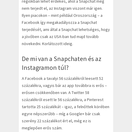
régiókban lehet érdekes, ahol a Snapchat még
nem terjedt el, az Instagram viszont már igen.
Ilyen piacokon – mint például Oroszország – a
Facebook így megakadályozza a Snapchat
terjedését, ami által a Snapchat lehetséges, hogy
a jövőben csak az USA-ban tud majd tovább
növekedni. Korlátozott ideig.
De mi van a Snapchaten és az
Instagramon túl?
A Facebook a tavalyi 56 százalékról leesett 52
százalékra, vagyis bár az app továbbra is erős –
erősen csökkenőben van. A Twitter 58
százalékról esett le 56 százalékra, a Pinterest
tartotta 25 százalékát – igaz, a felnőttek körében
egyre népszerűbb – míg a Google+ bár csak
szerény 22 százalékot ért el, még ez is
meglepően erős szám.